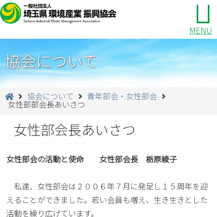
MENU
協会について
協会について
青年部会・女性部会
女性部部会長あいさつ
女性部会長あいさつ
女性部会の活動と使命 女性部会長 栃原綾子
私達、女性部会は２００６年７月に発足し１５周年を迎
えることができました。若い会員も増え、生き生きとした
活動を繰り広げています。