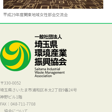
平成29年度関東地域女性部会交流会
〒330-0052
埼玉県さいたま市浦和区本太2丁目9番24号
神野ビル1階
FAX：048-711-7708
協会について