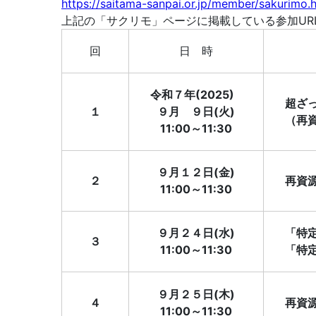
https://saitama-sanpai.or.jp/member/sakurimo.
上記の「サクリモ」ページに掲載している参加UR
回
日 時
令和７年(2025)
超ざ
１
９月 ９日(火)
（再
11:00
～11:30
９月１２日(金)
２
再資
11:00
～11:30
９月２４日(水)
「特
３
11:00
～11:30
「特
９月２５日(木)
４
再資
11:00
～11:30