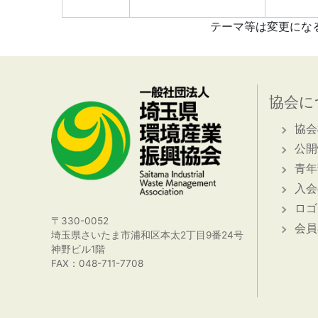
テーマ等は変更にな
協会に
協会
公開
青年
入会
ロゴ
〒330-0052
会員
埼玉県さいたま市浦和区本太2丁目9番24号
神野ビル1階
FAX：048-711-7708