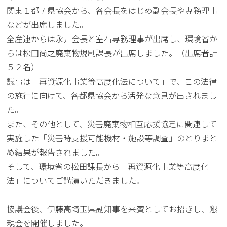
関東１都７県協会から、各会長をはじめ副会長や専務理事
などが出席しました。
全産連からは永井会長と室石専務理事が出席し、環境省か
らは松田尚之廃棄物規制課長が出席しました。（出席者計
５２名）
議事は「再資源化事業等高度化法について」で、この法律
の施行に向けて、各都県協会から活発な意見が出されまし
た。
また、その他として、災害廃棄物相互応援協定に関連して
実施した「災害時支援可能機材・施設等調査」のとりまと
め結果が報告されました。
そして、環境省の松田課長から「再資源化事業等高度化
法」についてご講演いただきました。
協議会後、伊藤高埼玉県副知事を来賓としてお招きし、懇
親会を開催しました。