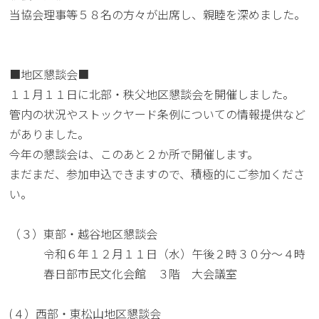
当協会理事等５８名の方々が出席し、親睦を深めました。
■地区懇談会■
１１月１１日に北部・秩父地区懇談会を開催しました。
管内の状況やストックヤード条例についての情報提供など
がありました。
今年の懇談会は、このあと２か所で開催します。
まだまだ、参加申込できますので、積極的にご参加くださ
い。
（３）東部・越谷地区懇談会
令和６年１２月１１日（水）午後２時３０分～４時
春日部市民文化会館 ３階 大会議室
(４）西部・東松山地区懇談会