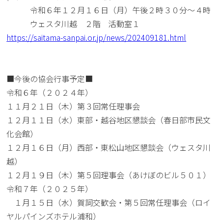
令和６年１２月１６日（月）午後２時３０分～４時
ウェスタ川越 ２階 活動室１
https://saitama-sanpai.or.jp/news/202409181.html
■今後の協会行事予定■
令和６年（２０２４年）
１１月２１日（木）第３回常任理事会
１２月１１日（水）東部・越谷地区懇談会（春日部市民文
化会館）
１２月１６日（月）西部・東松山地区懇談会（ウェスタ川
越）
１２月１９日（木）第５回理事会（あけぼのビル５０１）
令和７年（２０２５年）
１月１５日（水）賀詞交歓会・第５回常任理事会（ロイ
ヤルパインズホテル浦和）