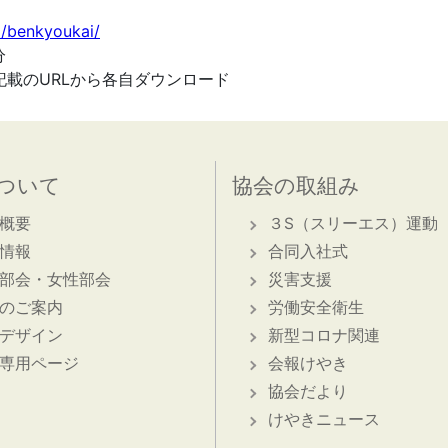
p/benkyoukai/
分
載のURLから各自ダウンロード
ついて
協会の取組み
概要
３S（スリーエス）運動
情報
合同入社式
部会・女性部会
災害支援
のご案内
労働安全衛生
デザイン
新型コロナ関連
専用ページ
会報けやき
協会だより
けやきニュース