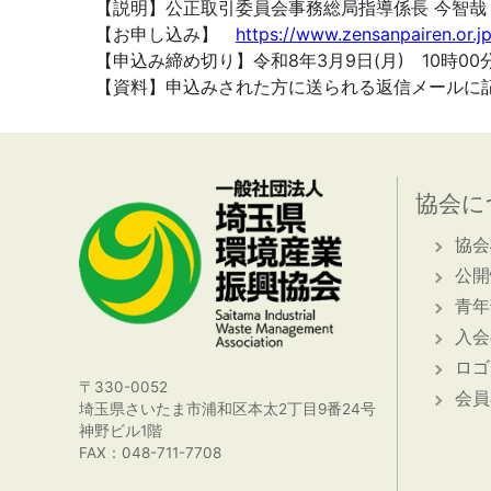
【説明】公正取引委員会事務総局指導係長 今智哉
【お申し込み】
https://www.zensanpairen.or.j
【申込み締め切り】令和8年3月9日(月) 10時00
【資料】申込みされた方に送られる返信メールに記
協会に
協会
公開
青年
入会
ロゴ
〒330-0052
会員
埼玉県さいたま市浦和区本太2丁目9番24号
神野ビル1階
FAX：048-711-7708