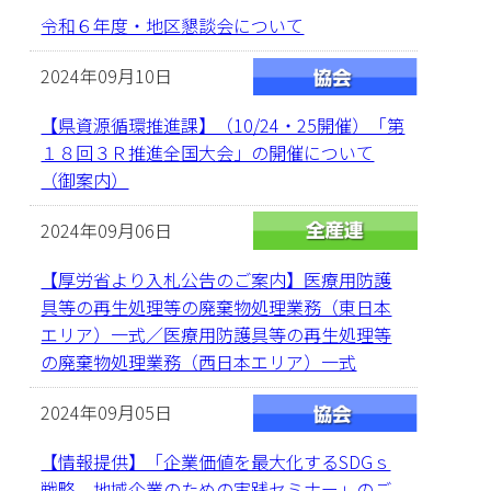
令和６年度・地区懇談会について
2024年09月10日
【県資源循環推進課】（10/24・25開催）「第
１８回３Ｒ推進全国大会」の開催について
（御案内）
2024年09月06日
【厚労省より入札公告のご案内】医療用防護
具等の再生処理等の廃棄物処理業務（東日本
エリア）一式／医療用防護具等の再生処理等
の廃棄物処理業務（西日本エリア）一式
2024年09月05日
【情報提供】「企業価値を最大化するSDGｓ
戦略 地域企業のための実践セミナー」のご