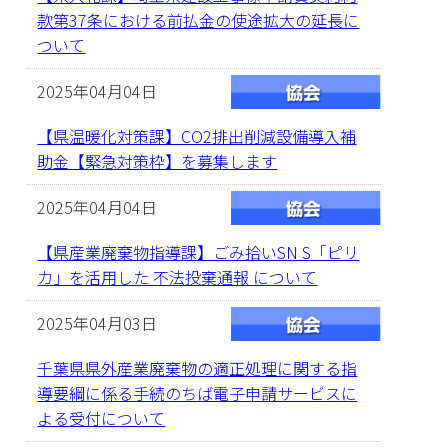
款第37条における前払金の使途拡大の延長に
ついて
2025年04月04日
【県温暖化対策課】CO2排出削減設備導入補
助金【緊急対策枠】を募集します
2025年04月04日
【県産業廃棄物指導課】ごみ拾いSN S「ピリ
カ」を活用した 不法投棄通報 について
2025年04月03日
千葉県県外産業廃棄物の適正処理に関する指
導要綱に係る手続のちば電子申請サービスに
よる受付について