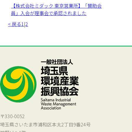
【株式会社ミダック 東京営業所】「賛助会
員」入会が理事会で承認されました
< 戻る
1
|
2
〒330-0052
埼玉県さいたま市浦和区本太2丁目9番24号